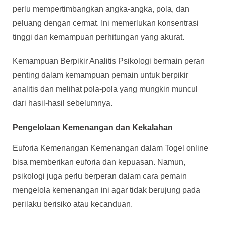
perlu mempertimbangkan angka-angka, pola, dan
peluang dengan cermat. Ini memerlukan konsentrasi
tinggi dan kemampuan perhitungan yang akurat.
Kemampuan Berpikir Analitis Psikologi bermain peran
penting dalam kemampuan pemain untuk berpikir
analitis dan melihat pola-pola yang mungkin muncul
dari hasil-hasil sebelumnya.
Pengelolaan Kemenangan dan Kekalahan
Euforia Kemenangan Kemenangan dalam Togel online
bisa memberikan euforia dan kepuasan. Namun,
psikologi juga perlu berperan dalam cara pemain
mengelola kemenangan ini agar tidak berujung pada
perilaku berisiko atau kecanduan.