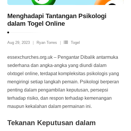
Menghadapi Tantangan Psikologi
dalam Togel Online
Aug 29, 2023
Ryan Torres
Togel
essexchurches.org.uk
– Pengantar Dibalik antarmuka
sederhana dan angka-angka yang diundi dalam
olxtogel online, terdapat kompleksitas psikologis yang
mengiringi setiap langkah pemain. Psikologi berperan
penting dalam pengambilan keputusan, persepsi
terhadap risiko, dan respon terhadap kemenangan
maupun kekalahan dalam permainan ini.
Tekanan Keputusan dalam