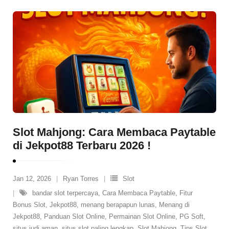
Slot Mahjong: Cara Membaca Paytable
di Jekpot88 Terbaru 2026 !
Jan 12, 2026
Ryan Torres
Slot
bandar slot terpercaya
,
Cara Membaca Paytable
,
Fitur
Bonus Slot
,
Jekpot88
,
menang berapapun lunas
,
Menang di
Jekpot88
,
Panduan Slot Online
,
Permainan Slot Online
,
PG Soft
,
situs judi aman
,
situs slot paling lengkap
,
Slot Mahjong
,
Tips Slot