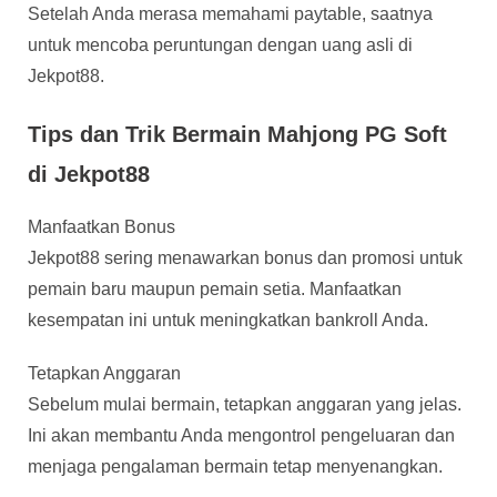
Setelah Anda merasa memahami paytable, saatnya
untuk mencoba peruntungan dengan uang asli di
Jekpot88.
Tips dan Trik Bermain Mahjong PG Soft
di Jekpot88
Manfaatkan Bonus
Jekpot88 sering menawarkan bonus dan promosi untuk
pemain baru maupun pemain setia. Manfaatkan
kesempatan ini untuk meningkatkan bankroll Anda.
Tetapkan Anggaran
Sebelum mulai bermain, tetapkan anggaran yang jelas.
Ini akan membantu Anda mengontrol pengeluaran dan
menjaga pengalaman bermain tetap menyenangkan.