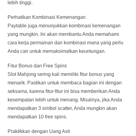
lebih tinggi.
Perhatikan Kombinasi Kemenangan
Paytable juga menunjukkan kombinasi kemenangan
yang mungkin. Ini akan membantu Anda memahami
cara kerja permainan dan kombinasi mana yang perlu
Anda cari untuk memaksimalkan keuntungan.
Fitur Bonus dan Free Spins
Slot Mahjong sering kali memiliki fitur bonus yang
menarik. Pastikan untuk membaca bagian ini dengan
seksama, karena fitur-fitur ini bisa memberikan Anda
kesempatan lebih untuk menang. Misalnya, jika Anda
mendapatkan 3 simbol scatter, Anda mungkin akan
mendapatkan 10 free spins.
Praktikkan dengan Uang Asli