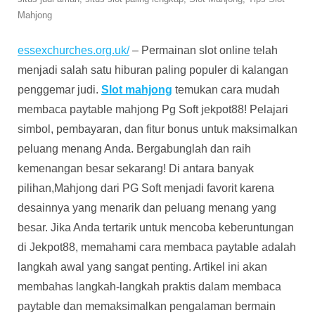
Mahjong
essexchurches.org.uk/
– Permainan slot online telah
menjadi salah satu hiburan paling populer di kalangan
penggemar judi.
Slot mahjong
temukan cara mudah
membaca paytable mahjong Pg Soft jekpot88! Pelajari
simbol, pembayaran, dan fitur bonus untuk maksimalkan
peluang menang Anda. Bergabunglah dan raih
kemenangan besar sekarang! Di antara banyak
pilihan,Mahjong dari PG Soft menjadi favorit karena
desainnya yang menarik dan peluang menang yang
besar. Jika Anda tertarik untuk mencoba keberuntungan
di Jekpot88, memahami cara membaca paytable adalah
langkah awal yang sangat penting. Artikel ini akan
membahas langkah-langkah praktis dalam membaca
paytable dan memaksimalkan pengalaman bermain