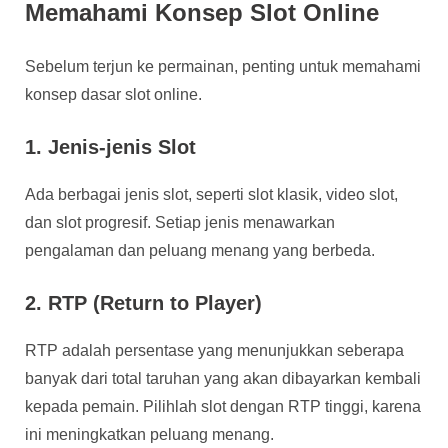
Memahami Konsep Slot Online
Sebelum terjun ke permainan, penting untuk memahami
konsep dasar slot online.
1. Jenis-jenis Slot
Ada berbagai jenis slot, seperti slot klasik, video slot,
dan slot progresif. Setiap jenis menawarkan
pengalaman dan peluang menang yang berbeda.
2. RTP (Return to Player)
RTP adalah persentase yang menunjukkan seberapa
banyak dari total taruhan yang akan dibayarkan kembali
kepada pemain. Pilihlah slot dengan RTP tinggi, karena
ini meningkatkan peluang menang.