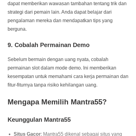
dapat memberikan wawasan tambahan tentang trik dan
strategi dari pemain lain. Anda dapat belajar dari
pengalaman mereka dan mendapatkan tips yang
berguna.
9. Cobalah Permainan Demo
Sebelum bermain dengan uang nyata, cobalah
permainan slot dalam mode demo. Ini memberikan
kesempatan untuk memahami cara kerja permainan dan
fitur-fiturnya tanpa risiko kehilangan uang.
Mengapa Memilih Mantra55?
Keunggulan Mantra55
Situs Gacor
: Mantra55 dikenal sebagai situs yang