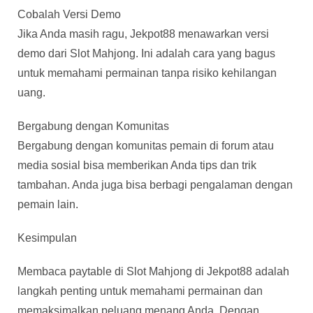
Cobalah Versi Demo
Jika Anda masih ragu, Jekpot88 menawarkan versi
demo dari Slot Mahjong. Ini adalah cara yang bagus
untuk memahami permainan tanpa risiko kehilangan
uang.
Bergabung dengan Komunitas
Bergabung dengan komunitas pemain di forum atau
media sosial bisa memberikan Anda tips dan trik
tambahan. Anda juga bisa berbagi pengalaman dengan
pemain lain.
Kesimpulan
Membaca paytable di Slot Mahjong di Jekpot88 adalah
langkah penting untuk memahami permainan dan
memaksimalkan peluang menang Anda. Dengan