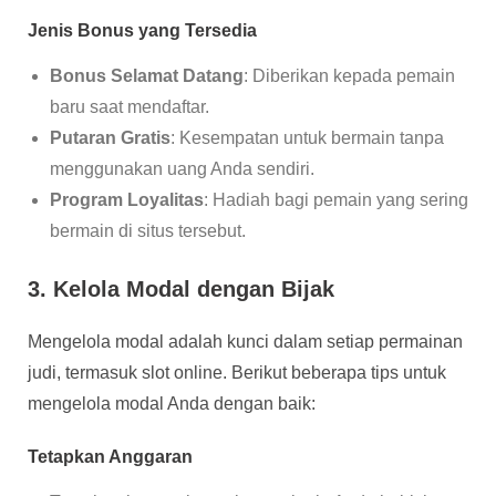
Jenis Bonus yang Tersedia
Bonus Selamat Datang
: Diberikan kepada pemain
baru saat mendaftar.
Putaran Gratis
: Kesempatan untuk bermain tanpa
menggunakan uang Anda sendiri.
Program Loyalitas
: Hadiah bagi pemain yang sering
bermain di situs tersebut.
3. Kelola Modal dengan Bijak
Mengelola modal adalah kunci dalam setiap permainan
judi, termasuk slot online. Berikut beberapa tips untuk
mengelola modal Anda dengan baik:
Tetapkan Anggaran