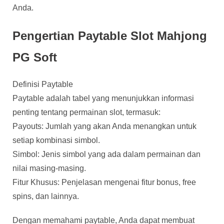
Anda.
Pengertian Paytable Slot Mahjong
PG Soft
Definisi Paytable
Paytable adalah tabel yang menunjukkan informasi
penting tentang permainan slot, termasuk:
Payouts: Jumlah yang akan Anda menangkan untuk
setiap kombinasi simbol.
Simbol: Jenis simbol yang ada dalam permainan dan
nilai masing-masing.
Fitur Khusus: Penjelasan mengenai fitur bonus, free
spins, dan lainnya.
Dengan memahami paytable, Anda dapat membuat