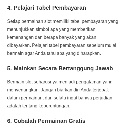
4. Pelajari Tabel Pembayaran
Setiap permainan slot memiliki tabel pembayaran yang
menunjukkan simbol apa yang memberikan
kemenangan dan berapa banyak yang akan
dibayarkan. Pelajari tabel pembayaran sebelum mulai
bermain agar Anda tahu apa yang diharapkan.
5. Mainkan Secara Bertanggung Jawab
Bermain slot seharusnya menjadi pengalaman yang
menyenangkan. Jangan biarkan diri Anda terjebak
dalam permainan, dan selalu ingat bahwa perjudian
adalah tentang keberuntungan.
6. Cobalah Permainan Gratis