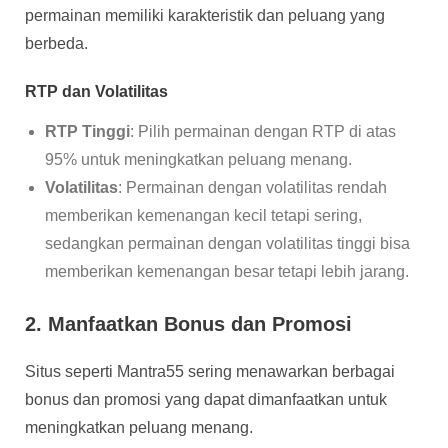
permainan memiliki karakteristik dan peluang yang
berbeda.
RTP dan Volatilitas
RTP Tinggi
: Pilih permainan dengan RTP di atas
95% untuk meningkatkan peluang menang.
Volatilitas
: Permainan dengan volatilitas rendah
memberikan kemenangan kecil tetapi sering,
sedangkan permainan dengan volatilitas tinggi bisa
memberikan kemenangan besar tetapi lebih jarang.
2. Manfaatkan Bonus dan Promosi
Situs seperti Mantra55 sering menawarkan berbagai
bonus dan promosi yang dapat dimanfaatkan untuk
meningkatkan peluang menang.