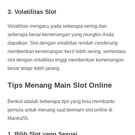
3. Volatilitas Slot
Volatilitas mengacu pada seberapa sering dan
seberapa besar kemenangan yang mungkin Anda
dapatkan. Slot dengan volatilitas rendah cenderung
memberikan kemenangan kecil lebih sering, sementara
slot dengan volatilitas tinggi memberikan kemenangan
besar tetapi lebih jarang.
Tips Menang Main Slot Online
Berikut adalah beberapa tips yang bisa membantu
pemula untuk menang saat bermain slot online di
Mantra55.
1. Pilih Slot yang Sesuai