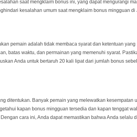
salahan saat mengklaim bonus ini, yang dapat mengurangi ma
ghindari kesalahan umum saat mengklaim bonus mingguan di 
akukan pemain adalah tidak membaca syarat dan ketentuan yang
taruhan, batas waktu, dan permainan yang memenuhi syarat. Pas
uskan Anda untuk bertaruh 20 kali lipat dari jumlah bonus se
yang ditentukan. Banyak pemain yang melewatkan kesempatan 
getahui kapan bonus mingguan tersedia dan kapan tenggat wak
. Dengan cara ini, Anda dapat memastikan bahwa Anda selalu 