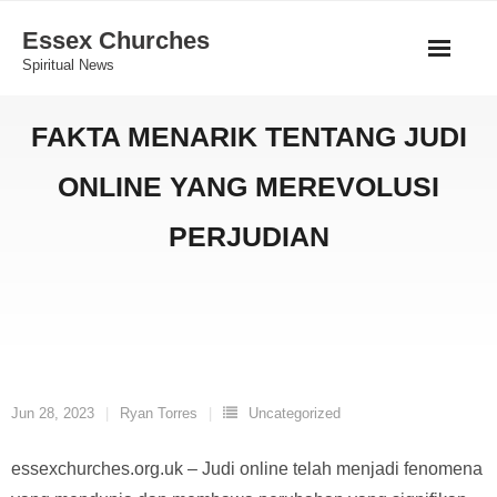
Skip
Essex Churches
to
Spiritual News
content
FAKTA MENARIK TENTANG JUDI
ONLINE YANG MEREVOLUSI
PERJUDIAN
Jun 28, 2023
Ryan Torres
Uncategorized
essexchurches.org.uk – Judi online telah menjadi fenomena