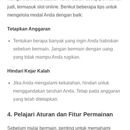
judi, termasuk slot online. Berikut beberapa tips untuk
mengelola modal Anda dengan baik:
Tetapkan Anggaran
Tentukan berapa banyak yang ingin Anda habiskan
sebelum bermain. Jangan bermain dengan uang
yang tidak mampu Anda rugikan.
Hindari Kejar Kalah
Jika Anda mengalami kekalahan, hindari untuk
menggandakan taruhan Anda. Tetap pada anggaran
yang telah ditetapkan.
4. Pelajari Aturan dan Fitur Permainan
Sebelum mulai bermain, penting untuk memahami