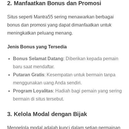
2. Manfaatkan Bonus dan Promosi
Situs seperti Mantra55 sering menawarkan berbagai
bonus dan promosi yang dapat dimanfaatkan untuk
meningkatkan peluang menang.
Jenis Bonus yang Tersedia
Bonus Selamat Datang
: Diberikan kepada pemain
baru saat mendaftar.
Putaran Gratis
: Kesempatan untuk bermain tanpa
menggunakan uang Anda sendiri.
Program Loyalitas
: Hadiah bagi pemain yang sering
bermain di situs tersebut.
3. Kelola Modal dengan Bijak
Mengelola modal adalah kunci dalam setiap permainan