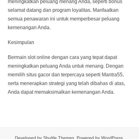
meningkatkan peluang menang Anda, seperti bonus
selamat datang dan program loyalitas. Manfaatkan
semua penawaran ini untuk memperbesar peluang
kemenangan Anda.
Kesimpulan
Bermain slot online dengan cara yang tepat dapat
meningkatkan peluang Anda untuk menang. Dengan
memilih situs gacor dan terpercaya seperti Mantra55,
serta menerapkan strategi yang telah dibahas di atas,
Anda dapat memaksimalkan kemenangan Anda.
Developed by
Shuttle Themes
. Powered by
WordPress
.