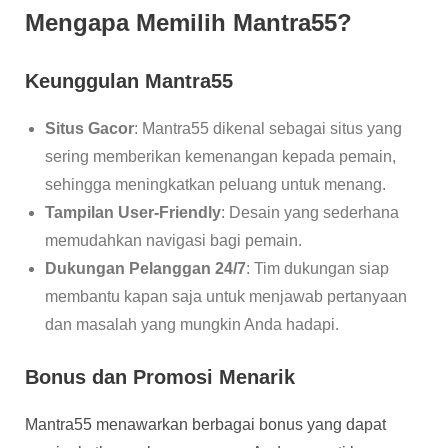
Mengapa Memilih Mantra55?
Keunggulan Mantra55
Situs Gacor
: Mantra55 dikenal sebagai situs yang
sering memberikan kemenangan kepada pemain,
sehingga meningkatkan peluang untuk menang.
Tampilan User-Friendly
: Desain yang sederhana
memudahkan navigasi bagi pemain.
Dukungan Pelanggan 24/7
: Tim dukungan siap
membantu kapan saja untuk menjawab pertanyaan
dan masalah yang mungkin Anda hadapi.
Bonus dan Promosi Menarik
Mantra55 menawarkan berbagai bonus yang dapat