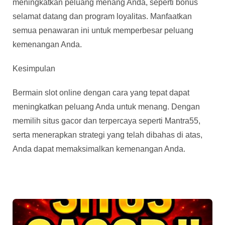
meningkatkan peluang menang Anda, seperti bonus
selamat datang dan program loyalitas. Manfaatkan
semua penawaran ini untuk memperbesar peluang
kemenangan Anda.
Kesimpulan
Bermain slot online dengan cara yang tepat dapat
meningkatkan peluang Anda untuk menang. Dengan
memilih situs gacor dan terpercaya seperti Mantra55,
serta menerapkan strategi yang telah dibahas di atas,
Anda dapat memaksimalkan kemenangan Anda.