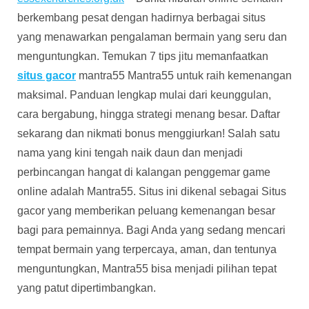
berkembang pesat dengan hadirnya berbagai situs
yang menawarkan pengalaman bermain yang seru dan
menguntungkan. Temukan 7 tips jitu memanfaatkan
situs gacor
mantra55 Mantra55 untuk raih kemenangan
maksimal. Panduan lengkap mulai dari keunggulan,
cara bergabung, hingga strategi menang besar. Daftar
sekarang dan nikmati bonus menggiurkan! Salah satu
nama yang kini tengah naik daun dan menjadi
perbincangan hangat di kalangan penggemar game
online adalah Mantra55. Situs ini dikenal sebagai Situs
gacor yang memberikan peluang kemenangan besar
bagi para pemainnya. Bagi Anda yang sedang mencari
tempat bermain yang terpercaya, aman, dan tentunya
menguntungkan, Mantra55 bisa menjadi pilihan tepat
yang patut dipertimbangkan.