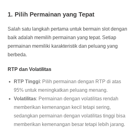
1. Pilih Permainan yang Tepat
Salah satu langkah pertama untuk bermain slot dengan
baik adalah memilih permainan yang tepat. Setiap
permainan memiliki karakteristik dan peluang yang
berbeda.
RTP dan Volatilitas
RTP Tinggi
: Pilih permainan dengan RTP di atas
95% untuk meningkatkan peluang menang.
Volatilitas
: Permainan dengan volatilitas rendah
memberikan kemenangan kecil tetapi sering,
sedangkan permainan dengan volatilitas tinggi bisa
memberikan kemenangan besar tetapi lebih jarang.