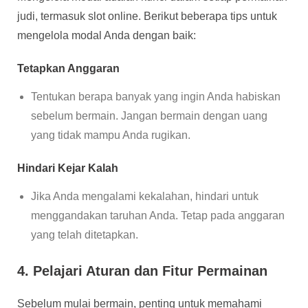
judi, termasuk slot online. Berikut beberapa tips untuk
mengelola modal Anda dengan baik:
Tetapkan Anggaran
Tentukan berapa banyak yang ingin Anda habiskan
sebelum bermain. Jangan bermain dengan uang
yang tidak mampu Anda rugikan.
Hindari Kejar Kalah
Jika Anda mengalami kekalahan, hindari untuk
menggandakan taruhan Anda. Tetap pada anggaran
yang telah ditetapkan.
4. Pelajari Aturan dan Fitur Permainan
Sebelum mulai bermain, penting untuk memahami