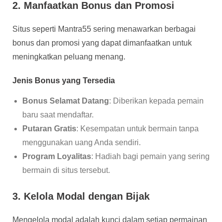
2. Manfaatkan Bonus dan Promosi
Situs seperti Mantra55 sering menawarkan berbagai
bonus dan promosi yang dapat dimanfaatkan untuk
meningkatkan peluang menang.
Jenis Bonus yang Tersedia
Bonus Selamat Datang
: Diberikan kepada pemain
baru saat mendaftar.
Putaran Gratis
: Kesempatan untuk bermain tanpa
menggunakan uang Anda sendiri.
Program Loyalitas
: Hadiah bagi pemain yang sering
bermain di situs tersebut.
3. Kelola Modal dengan Bijak
Mengelola modal adalah kunci dalam setiap permainan