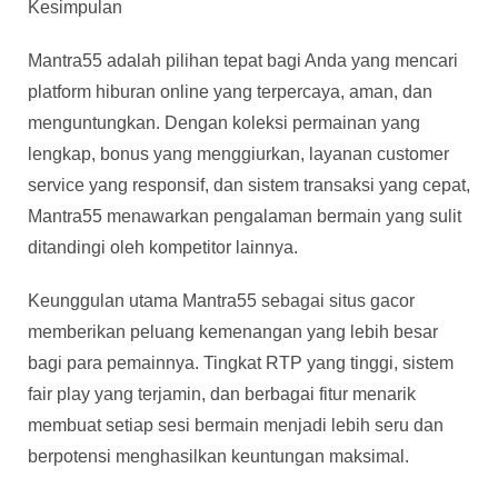
Kesimpulan
Mantra55 adalah pilihan tepat bagi Anda yang mencari
platform hiburan online yang terpercaya, aman, dan
menguntungkan. Dengan koleksi permainan yang
lengkap, bonus yang menggiurkan, layanan customer
service yang responsif, dan sistem transaksi yang cepat,
Mantra55 menawarkan pengalaman bermain yang sulit
ditandingi oleh kompetitor lainnya.
Keunggulan utama Mantra55 sebagai situs gacor
memberikan peluang kemenangan yang lebih besar
bagi para pemainnya. Tingkat RTP yang tinggi, sistem
fair play yang terjamin, dan berbagai fitur menarik
membuat setiap sesi bermain menjadi lebih seru dan
berpotensi menghasilkan keuntungan maksimal.