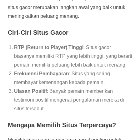
situs gacor merupakan langkah awal yang baik untuk
meningkatkan peluang menang.
Ciri-Ciri Situs Gacor
RTP (Return to Player) Tinggi
: Situs gacor
biasanya memiliki RTP yang lebih tinggi, yang berarti
pemain memiliki peluang lebih baik untuk menang.
Frekuensi Pembayaran
: Situs yang sering
membayar kemenangan kepada pemain.
Ulasan Positif
: Banyak pemain memberikan
testimoni positif mengenai pengalaman mereka di
situs tersebut.
Mengapa Memilih Situs Terpercaya?
Memilih situs yang terpercaya sangat penting untuk